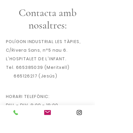
Contacta amb
nosaltres:
POLÍGON INDUSTRIAL LES TÀPIES,
C/Rivera Sans, nª5 nau 6.
L'HOSPITALET DE L'INFANT.
Tel.
665385039
(Meritxell)
665126217
(Jesús)
HORARI TELEFÒNIC:
DILL - DIV 9:00 - 19:00
CORREU ELECTRÒNIC: