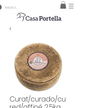
Inicia la sessió
Curat/curado/cu
red/affiné 2.5kg