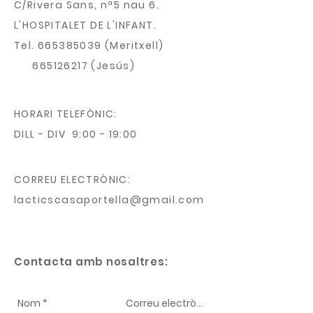
C/Rivera Sans, nª5 nau 6.
L'HOSPITALET DE L'INFANT.
Tel.
665385039
(Meritxell)
665126217
(Jesús)
HORARI TELEFÒNIC:
DILL - DIV 9:00 - 19:00
CORREU ELECTRÒNIC:
lacticscasaportella@gmail.com
Contacta amb nosaltres: