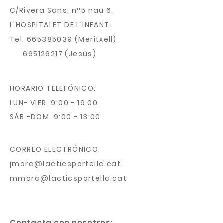
C/Rivera Sans, nª5 nau 6.
L'HOSPITALET DE L'INFANT.
Tel.
665385039
(Meritxell)
665126217
(Jesús)
HORARIO TELEFÓNICO:
LUN- VIER 9:00 - 19:00
SÁB -DOM 9:00 - 13:00
CORREO ELECTRÓNICO:
jmora@lacticsportella.cat
mmora@lacticsportella.cat
Contacta con nosotros: