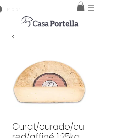
Iniciar sesión
Curat/curado/cu
red/affiné 1.25kg