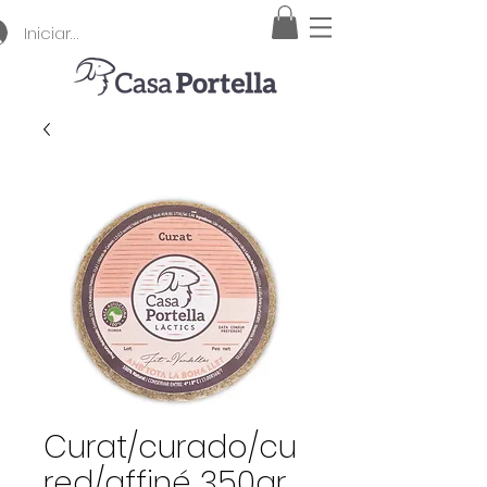
Iniciar sesión
Curat/curado/cu
red/affiné 350gr