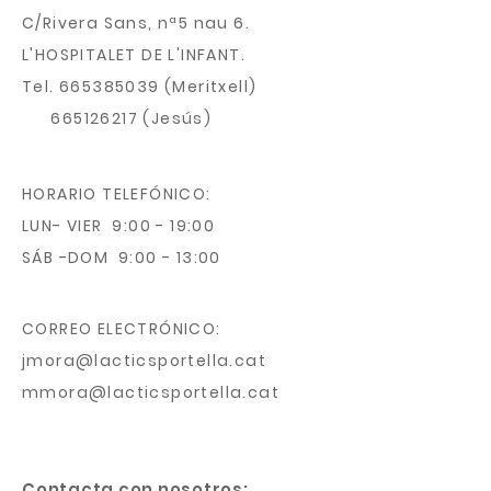
C/Rivera Sans, nª5 nau 6.
L'HOSPITALET DE L'INFANT.
Tel.
665385039
(Meritxell)
665126217
(Jesús)
HORARIO TELEFÓNICO:
LUN- VIER 9:00 - 19:00
SÁB -DOM 9:00 - 13:00
CORREO ELECTRÓNICO:
jmora@lacticsportella.cat
mmora@lacticsportella.cat
Contacta con nosotros: