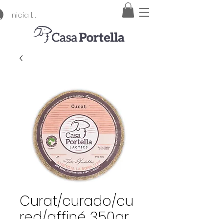
Inicia la sessió
Curat/curado/cu
red/affiné 350gr