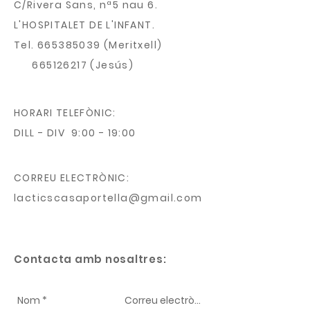
C/Rivera Sans, nª5 nau 6.
L'HOSPITALET DE L'INFANT.
Tel.
665385039
(Meritxell)
665126217
(Jesús)
HORARI TELEFÒNIC:
DILL - DIV 9:00 - 19:00
CORREU ELECTRÒNIC:
lacticscasaportella@gmail.com
Contacta amb nosaltres: